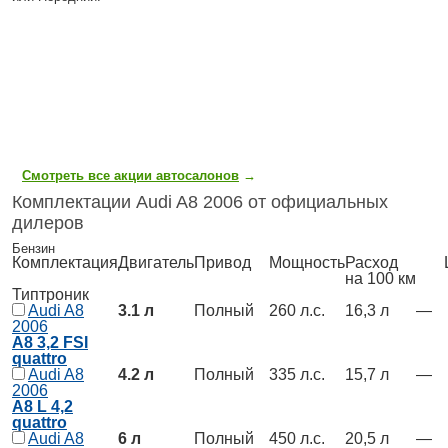
Смотреть все акции автосалонов
→
Комплектации Audi A8 2006 от официальных
дилеров
Бензин
Комплектация
Двигатель
Привод
Мощность
Расход
Ц
на 100 км
Типтроник
Audi A8
3.1 л
Полный
260 л.с.
16,3 л
—
2006
A8 3,2 FSI
quattro
Audi A8
4.2 л
Полный
335 л.с.
15,7 л
—
2006
A8 L 4,2
quattro
Audi A8
6 л
Полный
450 л.с.
20,5 л
—