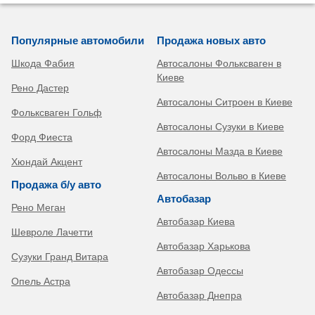
Популярные автомобили
Продажа новых авто
Шкода Фабия
Автосалоны Фольксваген в
Киеве
Рено Дастер
Автосалоны Ситроен в Киеве
Фольксваген Гольф
Автосалоны Сузуки в Киеве
Форд Фиеста
Автосалоны Мазда в Киеве
Хюндай Акцент
Автосалоны Вольво в Киеве
Продажа б/у авто
Автобазар
Рено Меган
Автобазар Киева
Шевроле Лачетти
Автобазар Харькова
Сузуки Гранд Витара
Автобазар Одессы
Опель Астра
Автобазар Днепра