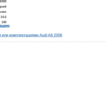
/6500
дний
нзин
14,6
140
рацию
 или комплектациями Audi A8 2006