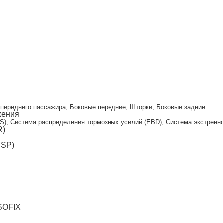
и
переднего пассажира, Боковые передние, Шторки, Боковые задние
жения
S), Система распределения тормозных усилий (EBD), Система экстренног
R)
ESP)
ISOFIX