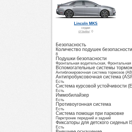
Lincoln MKS
седан
отзывы
: 0
Безопасность
Количество подушек безопасност
8
Подушки безопасности
Фронтальная водительская, Фронтальная 
Вспомогательные системы тормо
Антиблокировочная система тормозов (AB
Антипробуксовочная система (AS
Есть
Система курсовой устойчивости (
Есть
Иммобилайзер
Есть
Противоугонная система
Есть
Система помощи при парковке
Парктроник передний и задний
Фиксаторы для детского сиденья 
Есть
Внешнее оснащение