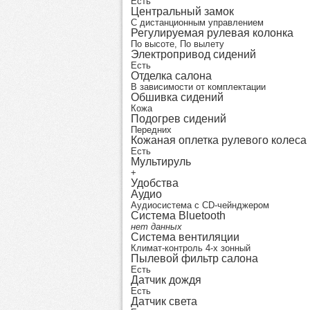
Есть
Центральный замок
С дистанционным управлением
Регулируемая рулевая колонка
По высоте, По вылету
Электропривод сидений
Есть
Отделка салона
В зависимости от комплектации
Обшивка сидений
Кожа
Подогрев сидений
Передних
Кожаная оплетка рулевого колеса
Есть
Мультируль
+
Удобства
Аудио
Аудиосистема с CD-чейнджером
Система Bluetooth
нет данных
Система вентиляции
Климат-контроль 4-х зонный
Пылевой фильтр салона
Есть
Датчик дождя
Есть
Датчик света