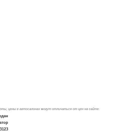
люты, цены в автосалонах могут отличаться от цен на сайте.
едан
атор
3123