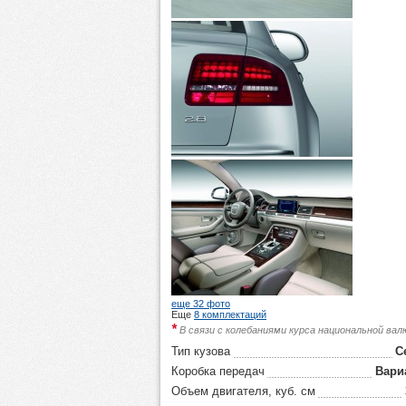
еще 32 фото
Еще
8 комплектаций
*
В связи с колебаниями курса национальной ва
Тип кузова
С
Коробка передач
Вари
Объем двигателя, куб. см