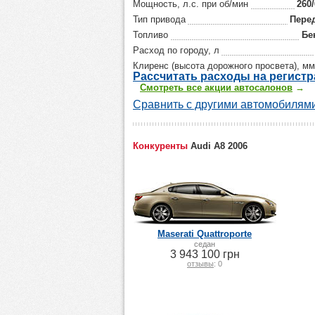
Мощность, л.с. при об/мин
260
Тип привода
Пере
Топливо
Бе
Расход по городу, л
Клиренс (высота дорожного просвета), мм
Р
ассчитать р
асходы на регист
Смотреть все акции автосалонов
→
Сравнить с другими автомобилями
Конкуренты
Audi A8 2006
Maserati Quattroporte
седан
3 943 100 грн
отзывы
: 0