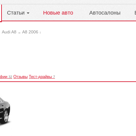
Статьи
Новые авто
Автосалоны
Audi A8
A8 2006
→
→
↓
афии
Отзывы
Тест-драйвы
32
7