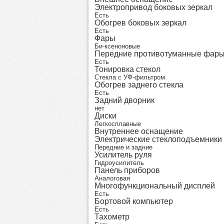
Электропривод боковых зеркал
Есть
Обогрев боковых зеркал
Есть
Фары
Би-ксеноновые
Передние противотуманные фар
Есть
Тонировка стекол
Стекла с УФ-фильтром
Обогрев заднего стекла
Есть
Задний дворник
нет
Диски
Легкосплавные
Внутреннее оснащение
Электрические стеклоподъемники
Передние и задние
Усилитель руля
Гидроусилитель
Панель приборов
Аналоговая
Многофункциональный дисплей
Есть
Бортовой компьютер
Есть
Тахометр