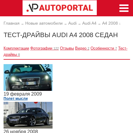
Главная
Новые автомобили
Audi
Audi A4
A4 2008
→
→
→
→
↓
ТЕСТ-ДРАЙВЫ AUDI A4 2008 CЕДАН
Комплектации
Фотографии
Отзывы
Видео
Особенности
Тест-
122
2
7
драйвы
8
19 февраля 2009
Полет мысли
26 ноября 2008