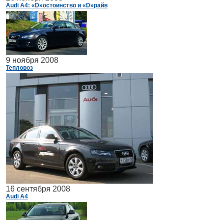
Audi A4: «D»остоинство и «D»райв
9 ноября 2008
Тепловоз
16 сентября 2008
Audi A4