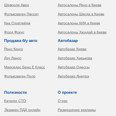
Шевроле Авео
Автосалоны Рено в Киеве
Фольксваген Пассат
Автосалоны Шкода в Киеве
Киа Спортейдж
Автосалоны КИА в Киеве
Форд Фокус
Автосалоны Хюндай в Киеве
Продажа б/у авто
Автобазар
Рено Кенго
Автобазар Киева
Дэу Ланос
Автобазар Харькова
Мерседес Бенц Е Класс
Автобазар Одессы
Фольксваген Поло
Автобазар Днепра
Полезности
О проекте
Каталог СТО
О нас
Экзамен ПДД онлайн
Размещение рекламы