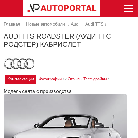
Главная
Новые автомобили
Audi
Audi TTS
→
→
→
↓
AUDI TTS ROADSTER (АУДИ ТТС
РОДСТЕР) КАБРИОЛЕТ
Комплектации
Фотографии
Отзывы
Тест-драйвы
17
1
Модель снята с производства