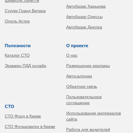
Шевроле Лачетти
Автобазар Харькова
Сузуки Гранд Витара
Автобазар Одессы
Опель Астра
Автобазар Днепра
Полезности
О проекте
Каталог СТО
О нас
Экзамен ПДД онлайн
Размещение рекламы
Автосалонам
Обратная связь
Пользовательское
соглашение
СТО
Использование материалов
СТО Форд в Киеве
сайта
СТО Фольксваген в Киеве
Работа для водителей