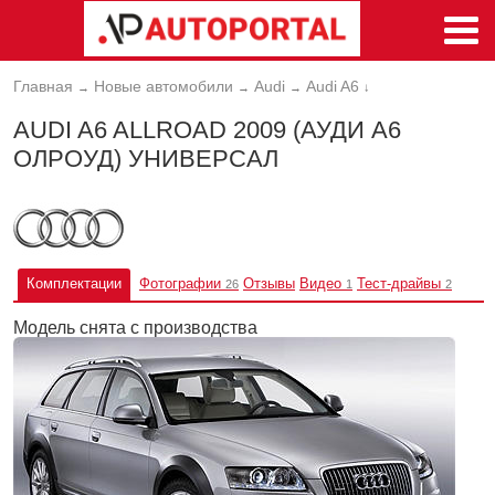
Главная
Новые автомобили
Audi
Audi A6
→
→
→
↓
AUDI A6 ALLROAD 2009 (АУДИ А6
ОЛРОУД) УНИВЕРСАЛ
Комплектации
Фотографии
Отзывы
Видео
Тест-драйвы
26
1
2
Модель снята с производства