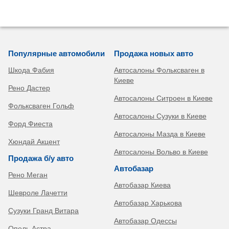
Популярные автомобили
Продажа новых авто
Шкода Фабия
Автосалоны Фольксваген в
Киеве
Рено Дастер
Автосалоны Ситроен в Киеве
Фольксваген Гольф
Автосалоны Сузуки в Киеве
Форд Фиеста
Автосалоны Мазда в Киеве
Хюндай Акцент
Автосалоны Вольво в Киеве
Продажа б/у авто
Автобазар
Рено Меган
Автобазар Киева
Шевроле Лачетти
Автобазар Харькова
Сузуки Гранд Витара
Автобазар Одессы
Опель Астра