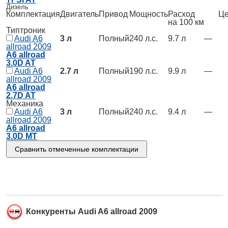
Дизель
Комплектация
Двигатель
Привод
Мощность
Расход
Це
на 100 км
Типтроник
Audi A6
3 л
Полный
240 л.с.
9.7 л
—
allroad 2009
A6 allroad
3.0D AT
Audi A6
2.7 л
Полный
190 л.с.
9.9 л
—
allroad 2009
A6 allroad
2.7D AT
Механика
Audi A6
3 л
Полный
240 л.с.
9.4 л
—
allroad 2009
A6 allroad
3.0D MT
Конкуренты Audi A6 allroad 2009