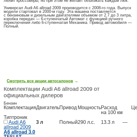
любит кроссоверы, но при этом не желает объезжать каждый люк.
Универсал
Audi A6 allroad 2009
производится с 2008-го года. Выпуск
модели стартовал в 2000-м году. Эта машина поставляется
с бензиновым и дизельным двигателями объемом от 2.7 до 3 литра,
коробка передач — 6-ступенчатый Автомат с функцией ручного
переключения либо 6-ступенчатая Механика. Привод автомобиля —
Полный.
Смотреть все акции автосалонов
→
Комплектации Audi A6 allroad 2009 от
официальных дилеров
Бензин
Комплектация
Двигатель
Привод
Мощность
Расход
Це
на 100 км
Типтроник
Audi A6
3 л
Полный
290 л.с.
13.3 л
—
allroad 2009
A6 allroad 3.0
TFSI AT