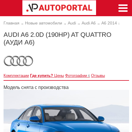
Главная
Новые автомобили
Audi
Audi A6
A6 2014
→
→
→
→
↓
AUDI A6 2.0D (190HP) AT QUATTRO
(АУДИ А6)
Комплектации
Где купить?
Цены
Фотографии
Отзывы
6
Модель снята с производства