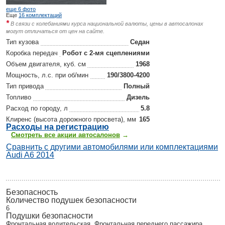
еще 6 фото
Еще
16 комплектаций
*
В связи с колебаниями курса национальной валюты, цены в автосалонах
могут отличаться от цен на сайте.
Тип кузова
Седан
Коробка передач
Робот с 2-мя сцеплениями
Объем двигателя, куб. см
1968
Мощность, л.с. при об/мин
190/3800-4200
Тип привода
Полный
Топливо
Дизель
Расход по городу, л
5.8
Клиренс (высота дорожного просвета), мм
165
Р
асходы на регистрацию
Смотреть все акции автосалонов
→
Сравнить с другими автомобилями или комплектациями
Audi A6 2014
Безопасность
Количество подушек безопасности
6
Подушки безопасности
Фронтальная водительская, Фронтальная переднего пассажира,