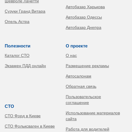
Шевроле Лачетти
Автобазар Харькова
Сузуки Гранд Витара
Автобазар Одессы
Опель Астра
Автобазар Днепра
Полезности
О проекте
Каталог СТО
О нас
Экзамен ПДД онлайн
Размещение рекламы
Автосалонам
Обратная связь
Пользовательское
соглашение
СТО
Использование материалов
СТО Форд в Киеве
сайта
СТО Фольксваген в Киеве
Работа для водителей