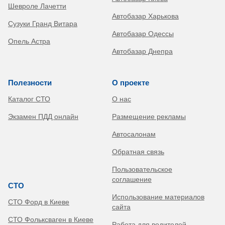
Шевроле Лачетти
Автобазар Харькова
Сузуки Гранд Витара
Автобазар Одессы
Опель Астра
Автобазар Днепра
Полезности
О проекте
Каталог СТО
О нас
Экзамен ПДД онлайн
Размещение рекламы
Автосалонам
Обратная связь
Пользовательское
соглашение
СТО
Использование материалов
СТО Форд в Киеве
сайта
СТО Фольксваген в Киеве
Работа для водителей