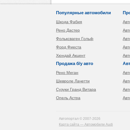
Популярные автомобили
Пр
Шкода Фабия
Авт
Рено Дастер
Авт
Фольксваген Гольф
Авт
Форд Фиеста
Авт
Хюндай Акцент
Авт
Продажа б/у авто
Ав
Рено Меган
Авт
Шевроле Лачетти
Авт
Сузуки Гранд Витара
Авт
Опель Астра
Авт
Автопортал © 2007-2026
Карта сайта — Автомобили Audi