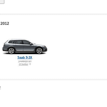
 2012
Saab 9-3X
универсал
отзывы
: 0
2