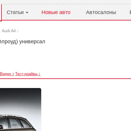
Статьи
Новые авто
Автосалоны
Audi A4
→
↓
 Олроуд) универсал
Видео
Тест-драйвы
3
1