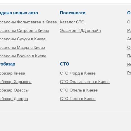
одажа новых авто
Полезности
О
осалоны Фольксваген в Киеве
Каталог СТО
О
осалоны Ситроен в Киеве
Экзамен ПДД онлайн
Р
осалоны Сузуки в Киеве
А
осалоны Мазда в Киеве
О
осалоны Вольво в Киеве
П
тобазар
СТО
И
Р
обазар Киева
СТО Форд в Киеве
обазар Харькова
СТО Фольксваген в Киеве
обазар Одессы
СТО Опель в Киеве
обазар Днепра
СТО Пежо в Киеве