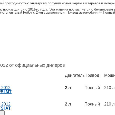
й проходимостью универсал получил новые черты экстерьера и интерье
 производится с 2011-го года. Эта машина поставляется с бензиновым 
7-ступенчатый Робот с 2-мя сцеплениями. Привод автомобиля — Полный
 2012 от официальных дилеров
Двигатель
Привод
Мощн
d 2012
2 л
Полный
210 л.
FSI MT
d 2012
2 л
Полный
210 л.
FSI AT