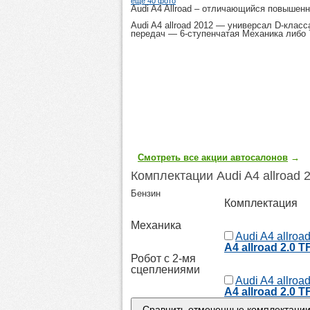
еще 40 фото
Audi A4 Allroad
– отличающийся повышенно
Audi A4 allroad 2012
— универсал D-класса,
передач — 6-ступенчатая Механика либо 
Смотреть все акции автосалонов
→
Комплектации Audi A4 allroad
Бензин
Комплектация
Механика
Audi A4 allroa
A4 allroad 2.0 T
Робот с 2-мя
сцеплениями
Audi A4 allroa
A4 allroad 2.0 T