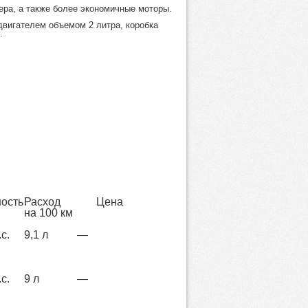
ра, а также более экономичные моторы.
двигателем объемом 2 литра, коробка
.
ость
Расход
Цена
на 100 км
с.
9,1 л
—
с.
9 л
—