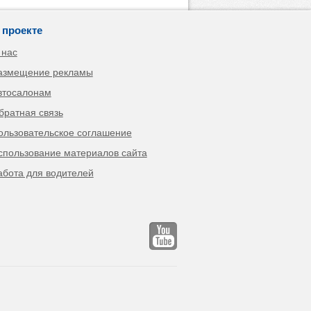
 проекте
 нас
азмещение рекламы
втосалонам
братная связь
ользовательское соглашение
спользование материалов сайта
абота для водителей