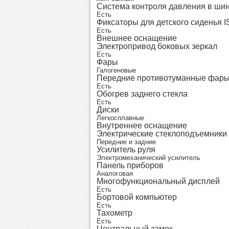
Система контроля давления в ши
Есть
Фиксаторы для детского сиденья 
Есть
Внешнее оснащение
Электропривод боковых зеркал
Есть
Фары
Галогеновые
Передние противотуманные фар
Есть
Обогрев заднего стекла
Есть
Диски
Легкосплавные
Внутреннее оснащение
Электрические стеклоподъемники
Передние и задние
Усилитель руля
Электромеханический усилитель
Панель приборов
Аналоговая
Многофункциональный дисплей
Есть
Бортовой компьютер
Есть
Тахометр
Есть
Центральный замок