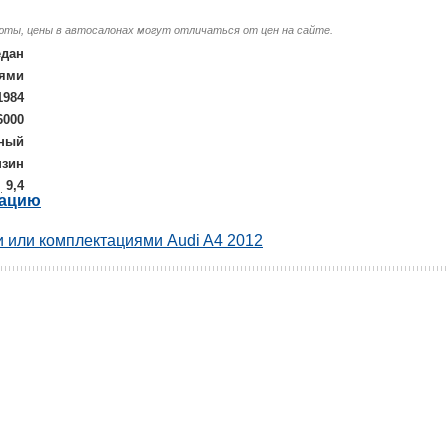
люты, цены в автосалонах могут отличаться от цен на сайте.
едан
иями
1984
6000
ный
нзин
9,4
рацию
 или комплектациями Audi A4 2012