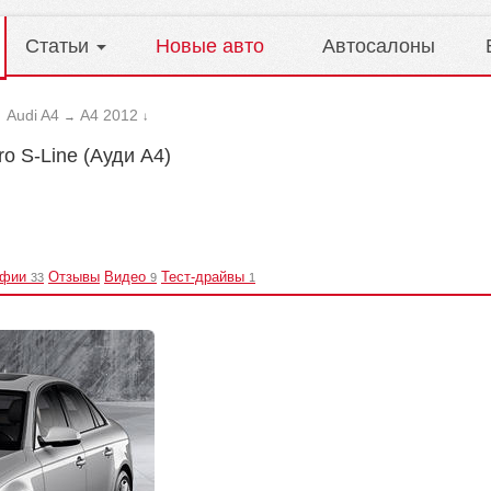
Статьи
Новые авто
Автосалоны
Audi A4
A4 2012
→
→
↓
ro S-Line (Ауди А4)
афии
Отзывы
Видео
Тест-драйвы
33
9
1