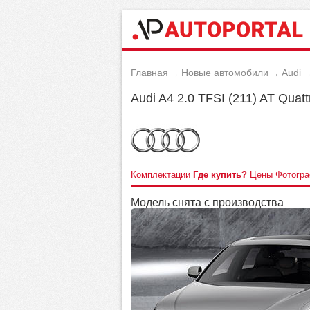
Главная
Новые автомобили
Audi
→
→
Audi A4 2.0 TFSI (211) AT Quatt
Комплектации
Где купить?
Цены
Фотогр
Модель снята с производства