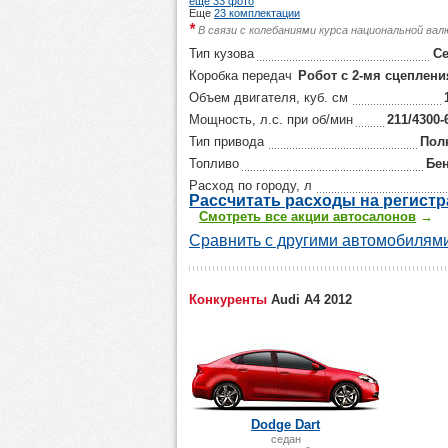
еще 33 фото
Еще
23 комплектации
*
В связи с колебаниями курса национальной ва
Тип кузова
С
Коробка передач
Робот с 2-мя сцеплен
Объем двигателя, куб. см
Мощность, л.с. при об/мин
211/4300-
Тип привода
Пол
Топливо
Бе
Расход по городу, л
Р
ассчитать р
асходы на регист
Смотреть все акции автосалонов
→
Сравнить с другими автомобилями
Конкуренты
Audi A4 2012
Dodge Dart
седан