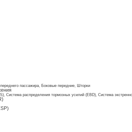
и
переднего пассажира, Боковые передние, Шторки
жения
S), Система распределения тормозных усилий (EBD), Система экстренног
R)
ESP)