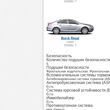
отзывы
: 0
Buick Regal
седан
отзывы
: 0
Безопасность
Количество подушек безопасност
6
Подушки безопасности
Фронтальная водительская, Фронтальная 
Вспомогательные системы тормо
Антиблокировочная система тормозов (AB
Антипробуксовочная система (AS
Есть
Система курсовой устойчивости (
Есть
Иммобилайзер
Есть
Противоугонная система
нет данных