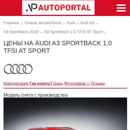
Главная
Новые автомобили
Audi
Audi A3
→
→
→
→
A3 Sportback 2016
A3 Sportback 1.0 TFSI AT Sport
→
↓
ЦЕНЫ НА AUDI A3 SPORTBACK 1.0
TFSI AT SPORT
Комплектации
Где купить?
Цены
Фотографии
Отзывы
11
Модель снята с производства