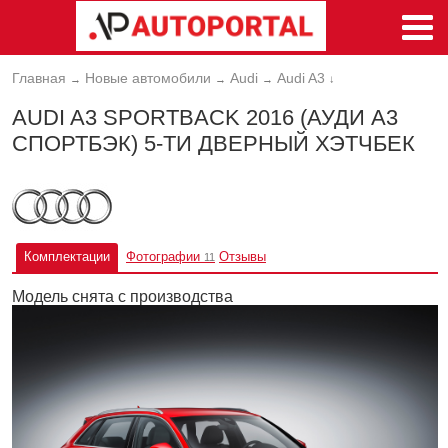
Главная
Новые автомобили
Audi
Audi A3
→
→
→
↓
AUDI A3 SPORTBACK 2016 (АУДИ А3
СПОРТБЭК) 5-ТИ ДВЕРНЫЙ ХЭТЧБЕК
Комплектации
Фотографии
Отзывы
11
Модель снята с производства