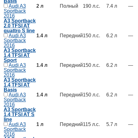
Basis
Audi A3
2 л
Полный
190 л.с.
7.4 л
—
Sportback
2016
A3 Sportback
2.0 TFSI AT
quattro S line
Audi A3
1.4 л
Передний
150 л.с.
6.2 л
—
Sportback
2016
A3 Sportback
1.4 TFSI AT
Sport
Audi A3
1.4 л
Передний
150 л.с.
6.2 л
—
Sportback
2016
A3 Sportback
1.4 TFSI AT
Basis
Audi A3
1.4 л
Передний
150 л.с.
6.2 л
—
Sportback
2016
A3 Sportback
1.4 TFSI AT S
line
Audi A3
1 л
Передний
115 л.с.
5.7 л
—
Sportback
2016