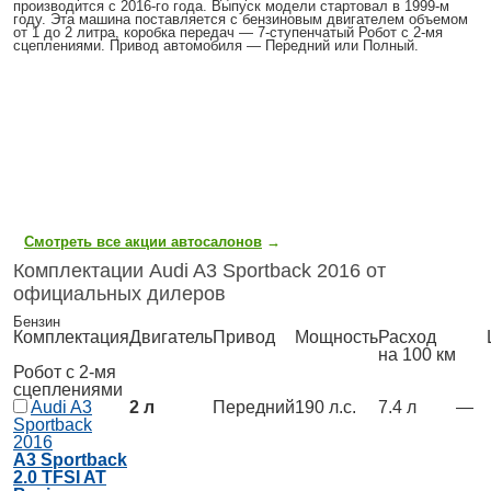
производится с 2016-го года. Выпуск модели стартовал в 1999-м
году. Эта машина поставляется с бензиновым двигателем объемом
от 1 до 2 литра, коробка передач — 7-ступенчатый Робот с 2-мя
сцеплениями. Привод автомобиля — Передний или Полный.
Смотреть все акции автосалонов
→
Комплектации Audi A3 Sportback 2016 от
официальных дилеров
Бензин
Комплектация
Двигатель
Привод
Мощность
Расход
Ц
на 100 км
Робот с 2-мя
сцеплениями
Audi A3
2 л
Передний
190 л.с.
7.4 л
—
Sportback
2016
A3 Sportback
2.0 TFSI AT