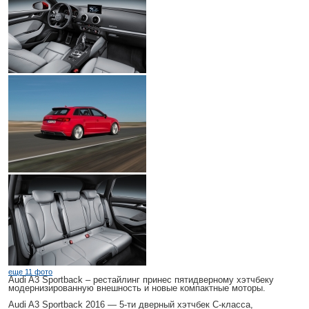
еще 11 фото
Audi A3 Sportback
– рестайлинг принес пятидверному хэтчбеку
модернизированную внешность и новые компактные моторы.
Audi A3 Sportback 2016
— 5-ти дверный хэтчбек C-класса,