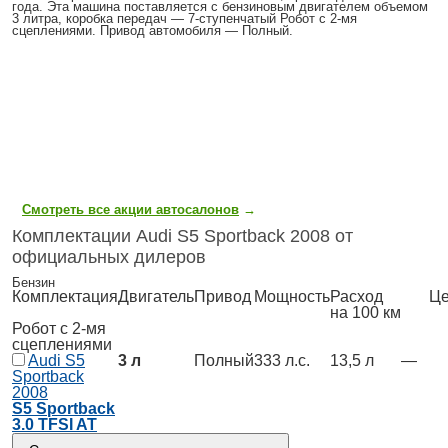
года. Эта машина поставляется с бензиновым двигателем объемом
3 литра, коробка передач — 7-ступенчатый Робот с 2-мя
сцеплениями. Привод автомобиля — Полный.
Смотреть все акции автосалонов
→
Комплектации Audi S5 Sportback 2008 от
официальных дилеров
Бензин
Комплектация
Двигатель
Привод
Мощность
Расход
Це
на 100 км
Робот с 2-мя
сцеплениями
Audi S5
3 л
Полный
333 л.с.
13,5 л
—
Sportback
2008
S5 Sportback
3.0 TFSI AT