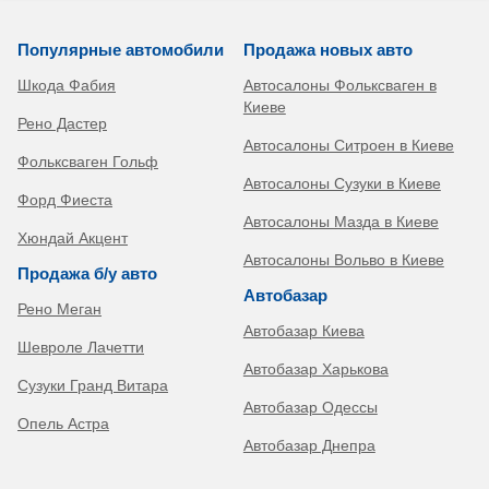
Популярные автомобили
Продажа новых авто
Шкода Фабия
Автосалоны Фольксваген в
Киеве
Рено Дастер
Автосалоны Ситроен в Киеве
Фольксваген Гольф
Автосалоны Сузуки в Киеве
Форд Фиеста
Автосалоны Мазда в Киеве
Хюндай Акцент
Автосалоны Вольво в Киеве
Продажа б/у авто
Автобазар
Рено Меган
Автобазар Киева
Шевроле Лачетти
Автобазар Харькова
Сузуки Гранд Витара
Автобазар Одессы
Опель Астра
Автобазар Днепра