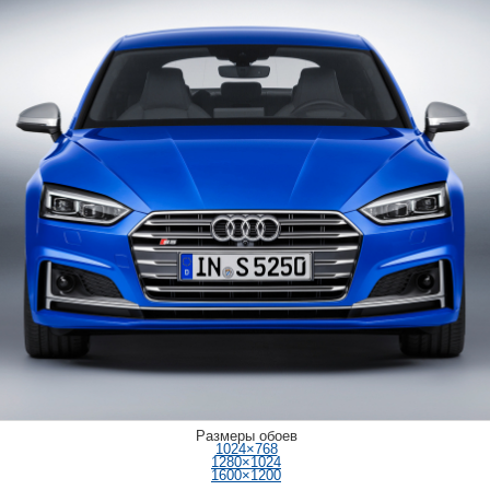
Размеры обоев
1024×768
1280×1024
1600×1200