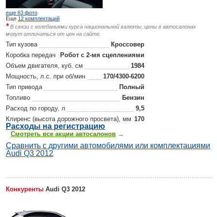
еще 63 фото
Еще
12 комплектаций
*
В связи с колебаниями курса национальной валюты, цены в автосалонах
могут отличаться от цен на сайте.
Тип кузова
Кроссовер
Коробка передач
Робот с 2-мя сцеплениями
Объем двигателя, куб. см
1984
Мощность, л.с. при об/мин
170/4300-6200
Тип привода
Полный
Топливо
Бензин
Расход по городу, л
9,5
Клиренс (высота дорожного просвета), мм
170
Р
асходы на регистрацию
Смотреть все акции автосалонов
→
Сравнить с другими автомобилями или комплектациями
Audi Q3 2012
Конкуренты
Audi Q3 2012