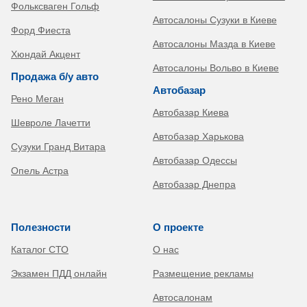
Фольксваген Гольф
Автосалоны Сузуки в Киеве
Форд Фиеста
Автосалоны Мазда в Киеве
Хюндай Акцент
Автосалоны Вольво в Киеве
Продажа б/у авто
Автобазар
Рено Меган
Автобазар Киева
Шевроле Лачетти
Автобазар Харькова
Сузуки Гранд Витара
Автобазар Одессы
Опель Астра
Автобазар Днепра
Полезности
О проекте
Каталог СТО
О нас
Экзамен ПДД онлайн
Размещение рекламы
Автосалонам