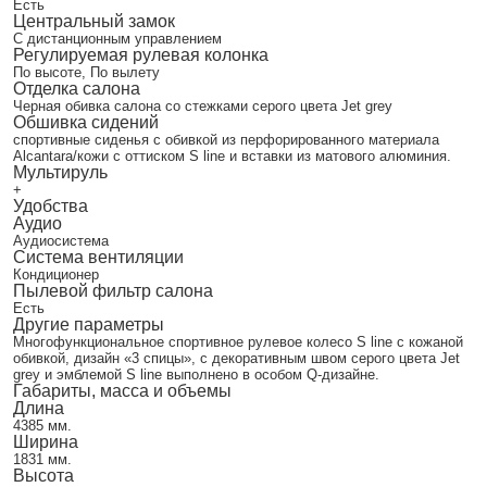
Есть
Центральный замок
С дистанционным управлением
Регулируемая рулевая колонка
По высоте, По вылету
Отделка салона
Черная обивка салона со стежками серого цвета Jet grey
Обшивка сидений
спортивные сиденья с обивкой из перфорированного материала
Alcantara/кожи с оттиском S line и вставки из матового алюминия.
Мультируль
+
Удобства
Аудио
Аудиосистема
Система вентиляции
Кондиционер
Пылевой фильтр салона
Есть
Другие параметры
Многофункциональное спортивное рулевое колесо S line с кожаной
обивкой, дизайн «3 спицы», c декоративным швом серого цвета Jet
grey и эмблемой S line выполнено в особом Q-дизайне.
Габариты, масса и объемы
Длина
4385 мм.
Ширина
1831 мм.
Высота