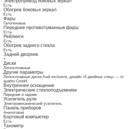
Электропривод боковых зеркал
Есть
Обогрев боковых зеркал
Есть
Фары
Галогеновые
Передние противотуманные фары
Есть
Рейлинги
Есть
Обогрев заднего стекла
Есть
Задний дворник
+
Диски
Легкосплавные
Другие параметры
Легкосплавные диски Audi exclusive, дизайн «5 двойных спиц» ― от
quattro GmbH.
Внутреннее оснащение
Электрические стеклоподъемники
Передние и задние
Усилитель руля
Электромеханический усилитель
Панель приборов
Аналоговая
Бортовой компьютер
Есть
Тахометр