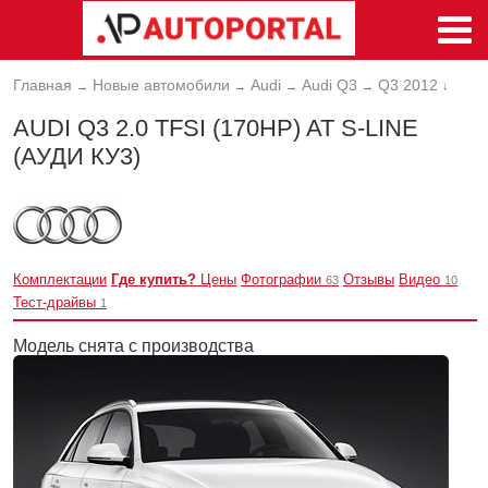
Главная
Новые автомобили
Audi
Audi Q3
Q3 2012
→
→
→
→
↓
AUDI Q3 2.0 TFSI (170HP) AT S-LINE
(АУДИ КУ3)
Комплектации
Где купить?
Цены
Фотографии
Отзывы
Видео
63
10
Тест-драйвы
1
Модель снята с производства