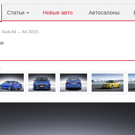
Статьи
Новые авто
Автосалоны
Audi A4
A4 2015
→
→
↓
ан
л