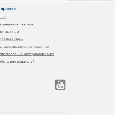
 проекте
 нас
азмещение рекламы
втосалонам
братная связь
ользовательское соглашение
спользование материалов сайта
абота для водителей