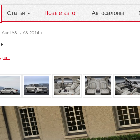
Статьи
Новые авто
Автосалоны
Audi A8
A8 2014
→
→
↓
ан
део
1
л