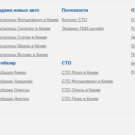
одажа новых авто
Полезности
О
осалоны Фольксваген в Киеве
Каталог СТО
О
осалоны Ситроен в Киеве
Экзамен ПДД онлайн
Р
осалоны Сузуки в Киеве
А
осалоны Мазда в Киеве
О
осалоны Вольво в Киеве
П
тобазар
СТО
И
Р
обазар Киева
СТО Форд в Киеве
обазар Харькова
СТО Фольксваген в Киеве
обазар Одессы
СТО Опель в Киеве
обазар Днепра
СТО Пежо в Киеве