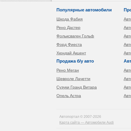
Популярные автомобили
Пр
Шкода Фабия
Авт
Рено Дастер
Авт
Фольксваген Гольф
Авт
Форд Фиеста
Авт
Хюндай Акцент
Авт
Продажа б/у авто
Ав
Рено Меган
Авт
Шевроле Лачетти
Авт
Сузуки Гранд Витара
Авт
Опель Астра
Авт
Автопортал © 2007-2026
Карта сайта — Автомобили Audi