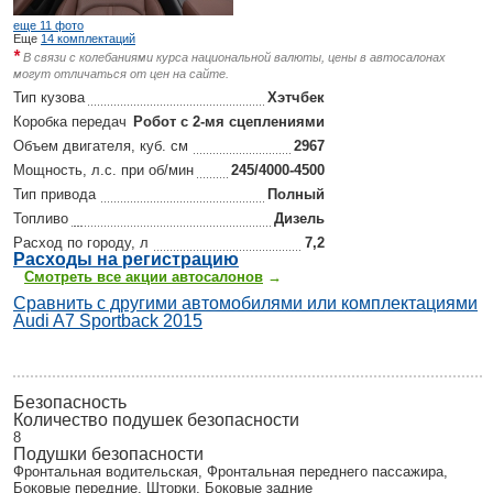
еще 11 фото
Еще
14 комплектаций
*
В связи с колебаниями курса национальной валюты, цены в автосалонах
могут отличаться от цен на сайте.
Тип кузова
Хэтчбек
Коробка передач
Робот с 2-мя сцеплениями
Объем двигателя, куб. см
2967
Мощность, л.с. при об/мин
245/4000-4500
Тип привода
Полный
Топливо
Дизель
Расход по городу, л
7,2
Р
асходы на регистрацию
Смотреть все акции автосалонов
→
Сравнить с другими автомобилями или комплектациями
Audi A7 Sportback 2015
Безопасность
Количество подушек безопасности
8
Подушки безопасности
Фронтальная водительская, Фронтальная переднего пассажира,
Боковые передние, Шторки, Боковые задние