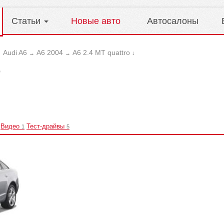
Статьи
Новые авто
Автосалоны
Audi A6
A6 2004
A6 2.4 MT quattro
→
→
→
↓
o
Видео
Тест-драйвы
1
5