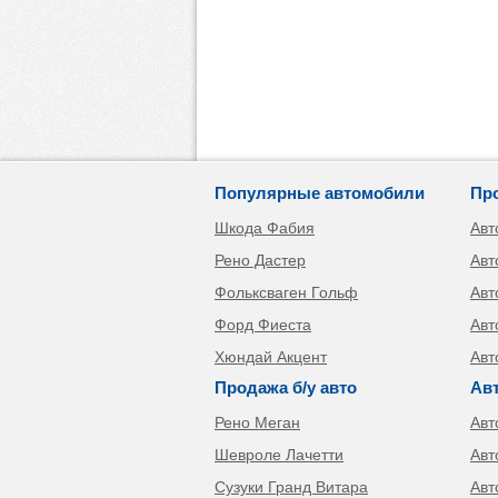
Популярные автомобили
Пр
Шкода Фабия
Авт
Рено Дастер
Авт
Фольксваген Гольф
Авт
Форд Фиеста
Авт
Хюндай Акцент
Авт
Продажа б/у авто
Ав
Рено Меган
Авт
Шевроле Лачетти
Авт
Сузуки Гранд Витара
Авт