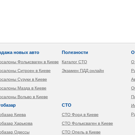
одажа новых авто
Полезности
О
осалоны Фольксваген в Киеве
Каталог СТО
О
осалоны Ситроен в Киеве
Экзамен ПДД онлайн
Р
осалоны Сузуки в Киеве
А
осалоны Мазда в Киеве
О
осалоны Вольво в Киеве
П
тобазар
СТО
И
Р
обазар Киева
СТО Форд в Киеве
обазар Харькова
СТО Фольксваген в Киеве
обазар Одессы
СТО Опель в Киеве