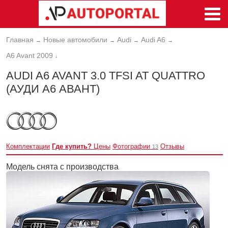
Главная
Новые автомобили
Audi
Audi A6
→
→
→
→
A6 Avant 2009
↓
AUDI A6 AVANT 3.0 TFSI AT QUATTRO
(АУДИ А6 АВАНТ)
Комплектации
Где купить?
Цены
Фотографии
Отзывы
13
Модель снята с производства