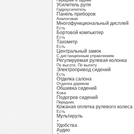
Передние и задние
Усилитель руля
Гидроусилитель
Панель приборов
Аналоговая
Многофункциональный дисплей
Есть
Бортовой компьютер
Есть
Тахометр
Есть
Центральный замок
С дистанционным управлением
Регулируемая рулевая колонка
По высоте, По вылету
Электропривод сидений
Есть
Отделка салона
Отделка деревом
Обшивка сидений
Кожа
Подогрев сидений
Передних
Кожаная оплетка рулевого колеса
Есть
Мультируль
+
Удобства
Аудио