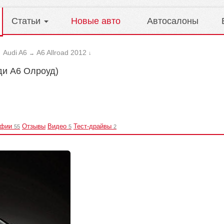
Статьи
Новые авто
Автосалоны
Audi A6
A6 Allroad 2012
→
→
↓
уди А6 Олроуд)
афии
Отзывы
Видео
Тест-драйвы
55
5
2