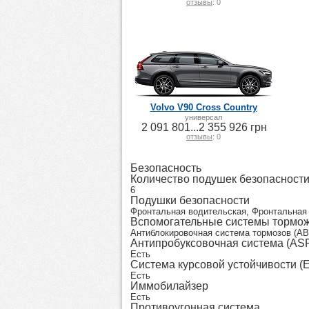
отзывы
: 0
Volvo V90 Cross Country
универсал
2 091 801...2 355 926 грн
отзывы
: 0
Безопасность
Количество подушек безопасност
6
Подушки безопасности
Фронтальная водительская, Фронтальная 
Вспомогательные системы тормо
Антиблокировочная система тормозов (AB
Антипробуксовочная система (AS
Есть
Система курсовой устойчивости (
Есть
Иммобилайзер
Есть
Противоугонная система