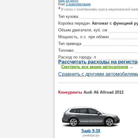
еще 55 фото
Еще
2 комплектации
*
В связи с колебаниями курса национальной ва
Тип кузова
Коробка передач
Автомат с функцией р
Объем двигателя, куб. см
Мощность, л.с. при об/мин
Тип привода
Топливо
Расход по городу, л
Р
ассчитать р
асходы на регист
Смотреть все акции автосалонов
→
Сравнить с другими автомобилями
Конкуренты
Audi A6 Allroad 2012
Saab 9-3X
универсал