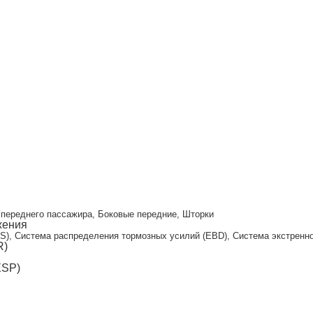
и
переднего пассажира, Боковые передние, Шторки
жения
S), Система распределения тормозных усилий (EBD), Система экстренног
R)
ESP)