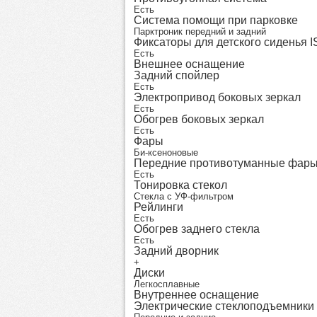
Есть
Система помощи при парковке
Парктроник передний и задний
Фиксаторы для детского сиденья 
Есть
Внешнее оснащение
Задний спойлер
Есть
Электропривод боковых зеркал
Есть
Обогрев боковых зеркал
Есть
Фары
Би-ксеноновые
Передние противотуманные фар
Есть
Тонировка стекол
Стекла с УФ-фильтром
Рейлинги
Есть
Обогрев заднего стекла
Есть
Задний дворник
+
Диски
Легкосплавные
Внутреннее оснащение
Электрические стеклоподъемники