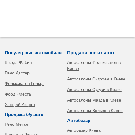
Популярные автомобили
Продажа новых авто
Шкода Фабия
Автосалоны Фольксваген в
Киеве
Рено Дастер
Автосалоны Ситроен в Киеве
Фольксваген Гольф
Автосалоны Сузуки в Киеве
Форд Фиеста
Автосалоны Мазда в Киеве
Хюндай Акцент
Автосалоны Вольво в Киеве
Продажа б/у авто
Автобазар
Рено Меган
Автобазар Киева
Шевроле Лачетти