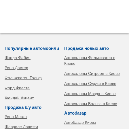
Популярные автомобили
Продажа новых авто
Шкода Фабия
Автосалоны Фольксваген в
Киеве
Рено Дастер
Автосалоны Ситроен в Киеве
Фольксваген Гольф
Автосалоны Сузуки в Киеве
Форд Фиеста
Автосалоны Мазда в Киеве
Хюндай Акцент
Автосалоны Вольво в Киеве
Продажа б/у авто
Автобазар
Рено Меган
Автобазар Киева
Шевроле Лачетти