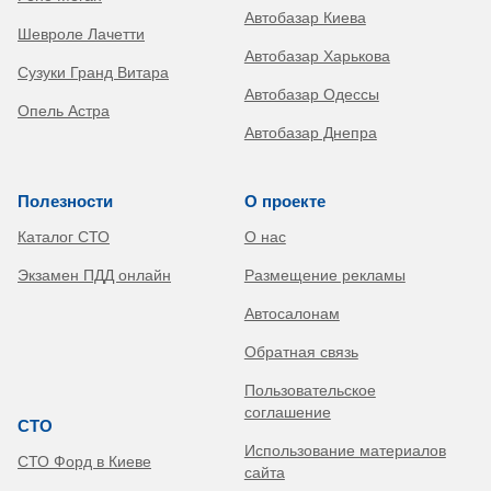
Автобазар Киева
Шевроле Лачетти
Автобазар Харькова
Сузуки Гранд Витара
Автобазар Одессы
Опель Астра
Автобазар Днепра
Полезности
О проекте
Каталог СТО
О нас
Экзамен ПДД онлайн
Размещение рекламы
Автосалонам
Обратная связь
Пользовательское
соглашение
СТО
Использование материалов
СТО Форд в Киеве
сайта