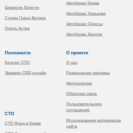
Автобазар Киева
Шевроле Лачетти
Автобазар Харькова
Сузуки Гранд Витара
Автобазар Одессы
Опель Астра
Автобазар Днепра
Полезности
О проекте
Каталог СТО
О нас
Экзамен ПДД онлайн
Размещение рекламы
Автосалонам
Обратная связь
Пользовательское
соглашение
СТО
Использование материалов
СТО Форд в Киеве
сайта