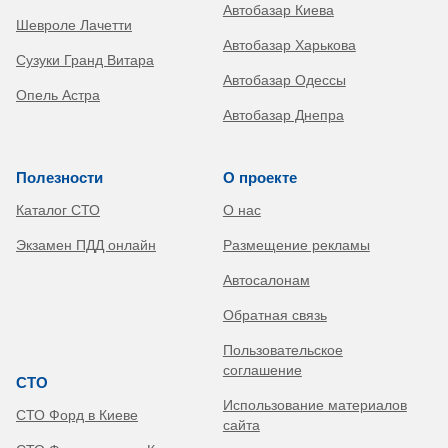
Автобазар Киева
Шевроле Лачетти
Автобазар Харькова
Сузуки Гранд Витара
Автобазар Одессы
Опель Астра
Автобазар Днепра
Полезности
О проекте
Каталог СТО
О нас
Экзамен ПДД онлайн
Размещение рекламы
Автосалонам
Обратная связь
Пользовательское
соглашение
СТО
Использование материалов
СТО Форд в Киеве
сайта