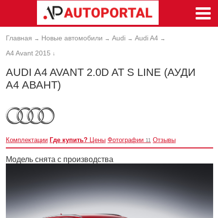
Главная
Новые автомобили
Audi
Audi A4
→
→
→
→
A4 Avant 2015
↓
AUDI A4 AVANT 2.0D AT S LINE (АУДИ
А4 АВАНТ)
Комплектации
Где купить?
Цены
Фотографии
Отзывы
11
Модель снята с производства