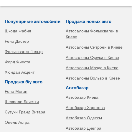
Популярные автомобили
Продажа новых авто
Шкода Фабия
Автосалоны Фольксваген в
Киеве
Рено Дастер
Автосалоны Ситроен в Киеве
Фольксваген Гольф
Автосалоны Сузуки в Киеве
Форд Фиеста
Автосалоны Мазда в Киеве
Хюндай Акцент
Автосалоны Вольво в Киеве
Продажа б/у авто
Автобазар
Рено Меган
Автобазар Киева
Шевроле Лачетти
Автобазар Харькова
Сузуки Гранд Витара
Автобазар Одессы
Опель Астра
Автобазар Днепра