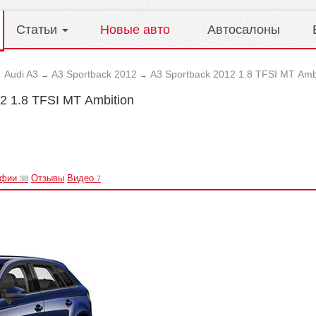
Статьи
Новые авто
Автосалоны
Audi A3
A3 Sportback 2012
A3 Sportback 2012 1.8 TFSI MT Аmb
→
→
→
2 1.8 TFSI MT Аmbition
афии
Отзывы
Видео
38
7