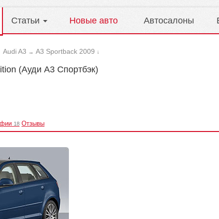
Статьи
Новые авто
Автосалоны
Audi A3
A3 Sportback 2009
→
→
↓
ition (Ауди А3 Спортбэк)
афии
Отзывы
18