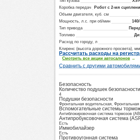
Тип кузова
Хэт
Коробка передач
Робот с 2-мя сцеплен
Объем двигателя, куб. см
Мощность, л.с. при об/мин
140
Тип привода
Пере
Топливо
Ди
Расход по городу, л
Клиренс (высота дорожного просвета), мм
Р
ассчитать р
асходы на регист
Смотреть все акции автосалонов
→
Сравнить с другими автомобилями
Безопасность
Количество подушек безопасност
4
Подушки безопасности
Фронтальная водительская, Фронтальная
Вспомогательные системы тормо
Антиблокировочная система тормозов (AB
Антипробуксовочная система (AS
Есть
Иммобилайзер
Есть
Противоугонная система