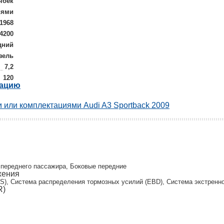
чбек
иями
1968
/4200
дний
зель
7,2
120
рацию
 или комплектациями Audi A3 Sportback 2009
и
 переднего пассажира, Боковые передние
жения
S), Система распределения тормозных усилий (EBD), Система экстренног
R)