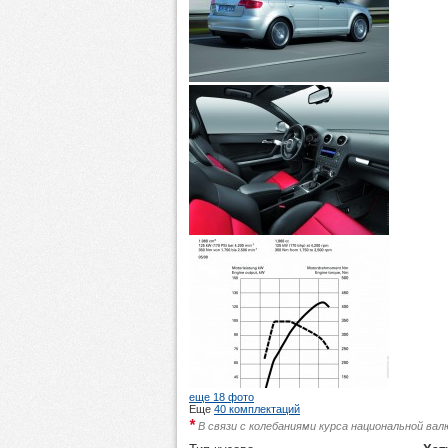
еще 18 фото
Еще
40 комплектаций
*
В связи с колебаниями курса национальной ва