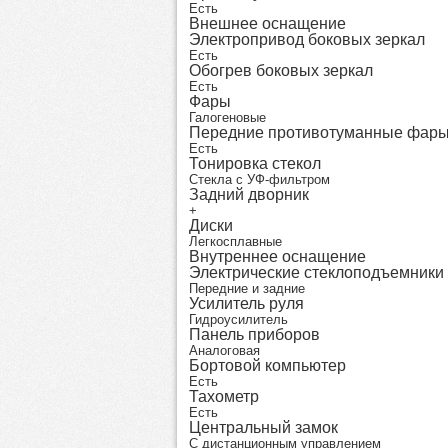
Есть
Внешнее оснащение
Электропривод боковых зеркал
Есть
Обогрев боковых зеркал
Есть
Фары
Галогеновые
Передние противотуманные фар
Есть
Тонировка стекол
Стекла с УФ-фильтром
Задний дворник
+
Диски
Легкосплавные
Внутреннее оснащение
Электрические стеклоподъемники
Передние и задние
Усилитель руля
Гидроусилитель
Панель приборов
Аналоговая
Бортовой компьютер
Есть
Тахометр
Есть
Центральный замок
С дистанционным управлением