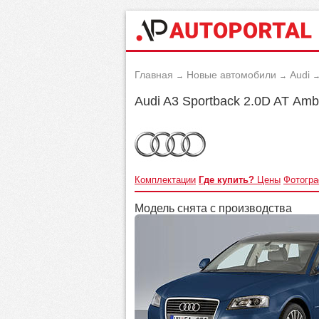
Главная
Новые автомобили
Audi
→
→
Audi A3 Sportback 2.0D AT Аmb
Комплектации
Где купить?
Цены
Фотогр
Модель снята с производства