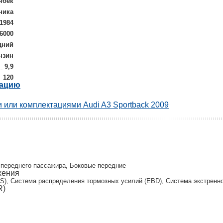
чбек
ника
1984
-6000
дний
нзин
9,9
120
рацию
 или комплектациями Audi A3 Sportback 2009
и
 переднего пассажира, Боковые передние
жения
S), Система распределения тормозных усилий (EBD), Система экстренног
R)