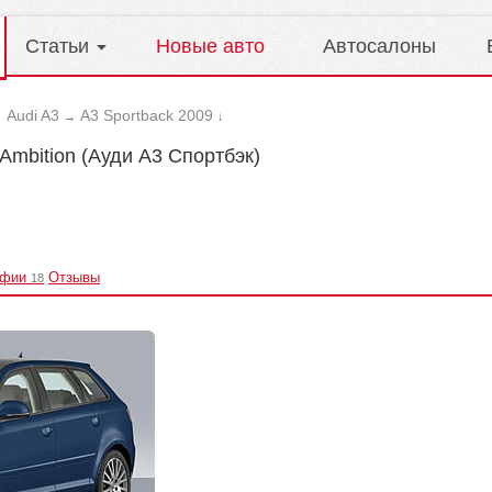
Статьи
Новые авто
Автосалоны
Audi A3
A3 Sportback 2009
→
→
↓
 Аmbition (Ауди А3 Спортбэк)
афии
Отзывы
18