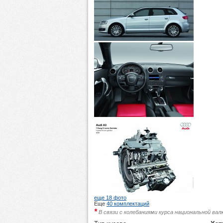
еще 18 фото
Еще
40 комплектаций
*
В связи с колебаниями курса национальной ва