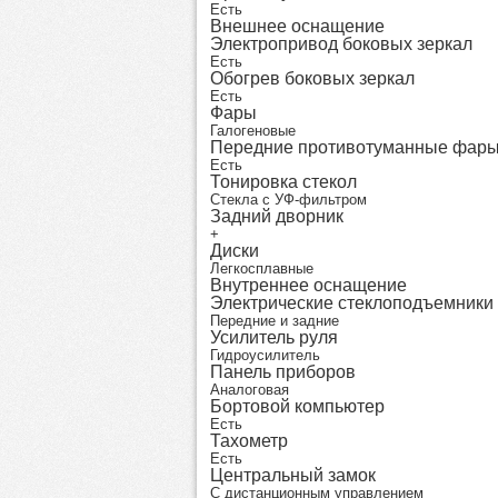
Есть
Внешнее оснащение
Электропривод боковых зеркал
Есть
Обогрев боковых зеркал
Есть
Фары
Галогеновые
Передние противотуманные фар
Есть
Тонировка стекол
Стекла с УФ-фильтром
Задний дворник
+
Диски
Легкосплавные
Внутреннее оснащение
Электрические стеклоподъемники
Передние и задние
Усилитель руля
Гидроусилитель
Панель приборов
Аналоговая
Бортовой компьютер
Есть
Тахометр
Есть
Центральный замок
С дистанционным управлением