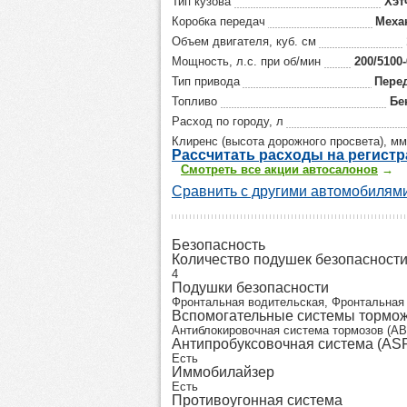
Тип кузова
Хэт
Коробка передач
Меха
Объем двигателя, куб. см
Мощность, л.с. при об/мин
200/5100
Тип привода
Пере
Топливо
Бе
Расход по городу, л
Клиренс (высота дорожного просвета), мм
Р
ассчитать р
асходы на регист
Смотреть все акции автосалонов
→
Сравнить с другими автомобилями
Безопасность
Количество подушек безопасност
4
Подушки безопасности
Фронтальная водительская, Фронтальная
Вспомогательные системы тормо
Антиблокировочная система тормозов (AB
Антипробуксовочная система (AS
Есть
Иммобилайзер
Есть
Противоугонная система