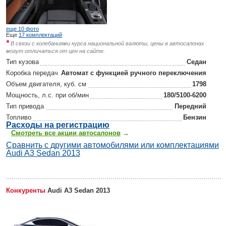
еще 10 фото
Еще
17 комплектаций
*
В связи с колебаниями курса национальной валюты, цены в автосалонах
могут отличаться от цен на сайте.
Тип кузова
Седан
Коробка передач
Автомат с функцией ручного переключения
Объем двигателя, куб. см
1798
Мощность, л.с. при об/мин
180/5100-6200
Тип привода
Передний
Топливо
Бензин
Р
асходы на регистрацию
Смотреть все акции автосалонов
→
Сравнить с другими автомобилями или комплектациями
Audi A3 Sedan 2013
Конкуренты
Audi A3 Sedan 2013