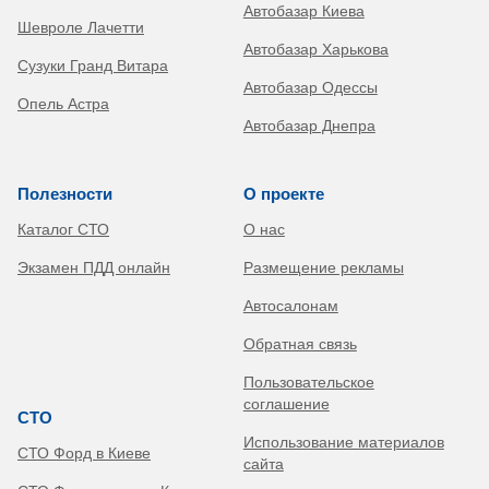
Автобазар Киева
Шевроле Лачетти
Автобазар Харькова
Сузуки Гранд Витара
Автобазар Одессы
Опель Астра
Автобазар Днепра
Полезности
О проекте
Каталог СТО
О нас
Экзамен ПДД онлайн
Размещение рекламы
Автосалонам
Обратная связь
Пользовательское
соглашение
СТО
Использование материалов
СТО Форд в Киеве
сайта