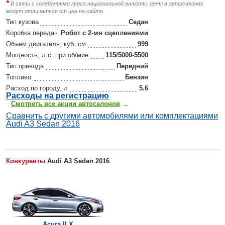
*
В связи с колебаниями курса национальной валюты, цены в автосалонах
могут отличаться от цен на сайте.
Тип кузова
Седан
Коробка передач
Робот с 2-мя сцеплениями
Объем двигателя, куб. см
999
Мощность, л.с. при об/мин
115/5000-5500
Тип привода
Передний
Топливо
Бензин
Расход по городу, л
5.6
Р
асходы на регистрацию
Смотреть все акции автосалонов
→
Сравнить с другими автомобилями или комплектациями
Audi A3 Sedan 2016
Конкуренты
Audi A3 Sedan 2016
Acura ILX