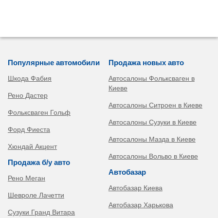
Популярные автомобили
Продажа новых авто
Шкода Фабия
Автосалоны Фольксваген в
Киеве
Рено Дастер
Автосалоны Ситроен в Киеве
Фольксваген Гольф
Автосалоны Сузуки в Киеве
Форд Фиеста
Автосалоны Мазда в Киеве
Хюндай Акцент
Автосалоны Вольво в Киеве
Продажа б/у авто
Автобазар
Рено Меган
Автобазар Киева
Шевроле Лачетти
Автобазар Харькова
Сузуки Гранд Витара