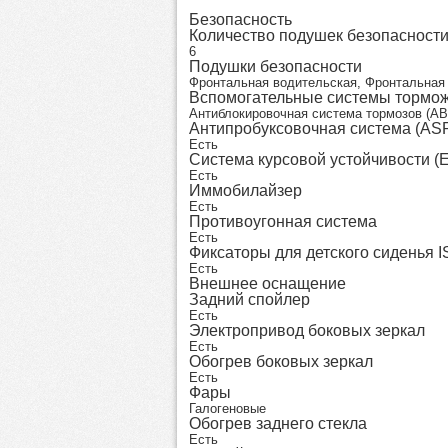
Безопасность
Количество подушек безопасност
6
Подушки безопасности
Фронтальная водительская, Фронтальная 
Вспомогательные системы тормо
Антиблокировочная система тормозов (AB
Антипробуксовочная система (AS
Есть
Система курсовой устойчивости (
Есть
Иммобилайзер
Есть
Противоугонная система
Есть
Фиксаторы для детского сиденья 
Есть
Внешнее оснащение
Задний спойлер
Есть
Электропривод боковых зеркал
Есть
Обогрев боковых зеркал
Есть
Фары
Галогеновые
Обогрев заднего стекла
Есть