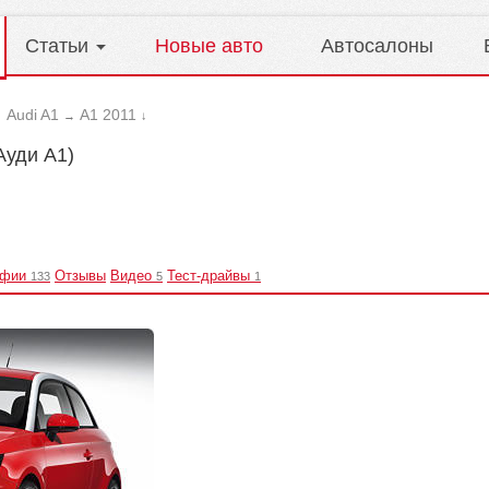
Статьи
Новые авто
Автосалоны
Audi A1
A1 2011
→
→
↓
(Ауди А1)
афии
Отзывы
Видео
Тест-драйвы
133
5
1