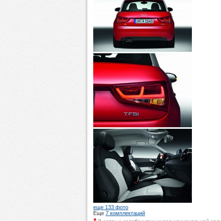
еще 133 фото
Еще
7 комплектаций
*