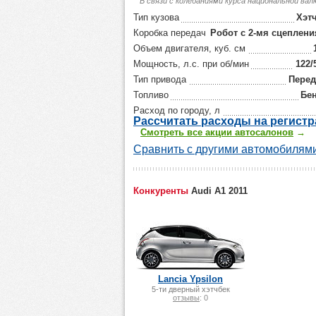
В связи с колебаниями курса национальной ва
Тип кузова
Хэт
Коробка передач
Робот с 2-мя сцеплен
Объем двигателя, куб. см
Мощность, л.с. при об/мин
122/
Тип привода
Пере
Топливо
Бе
Расход по городу, л
Р
ассчитать р
асходы на регист
Смотреть все акции автосалонов
→
Сравнить с другими автомобилями
Конкуренты
Audi A1 2011
Lancia Ypsilon
5-ти дверный хэтчбек
отзывы
: 0