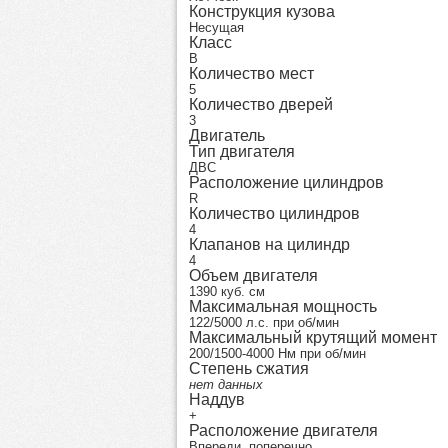
Конструкция кузова
Несущая
Класс
B
Количество мест
5
Количество дверей
3
Двигатель
Тип двигателя
ДВС
Расположение цилиндров
R
Количество цилиндров
4
Клапанов на цилиндр
4
Объем двигателя
1390 куб. см
Максимальная мощность
122/5000 л.с. при об/мин
Максимальный крутящий момент
200/1500-4000 Нм при об/мин
Степень сжатия
нет данных
Наддув
+
Расположение двигателя
Впереди, поперечно