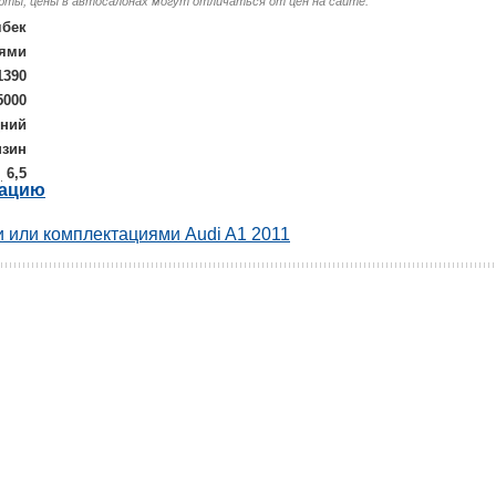
люты, цены в автосалонах могут отличаться от цен на сайте.
чбек
иями
1390
5000
дний
нзин
6,5
рацию
 или комплектациями Audi A1 2011