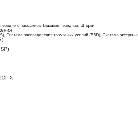
и
переднего пассажира, Боковые передние, Шторки
жения
S), Система распределения тормозных усилий (EBD), Система экстренног
R)
ESP)
ISOFIX