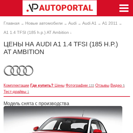
Главная
Новые автомобили
Audi
Audi A1
A1 2011
→
→
→
→
→
A1 1.4 TFSI (185 h.p.) AT Ambition
↓
ЦЕНЫ НА AUDI A1 1.4 TFSI (185 H.P.)
AT AMBITION
Комплектации
Где купить?
Цены
Фотографии
Отзывы
Видео
133
5
Тест-драйвы
1
Модель снята с производства