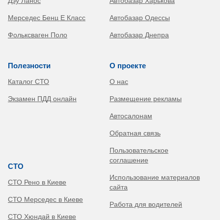
Дэу Ланос
Автобазар Харькова
Мерседес Бенц Е Класс
Автобазар Одессы
Фольксваген Поло
Автобазар Днепра
Полезности
О проекте
Каталог СТО
О нас
Экзамен ПДД онлайн
Размещение рекламы
Автосалонам
Обратная связь
Пользовательское
соглашение
СТО
Использование материалов
СТО Рено в Киеве
сайта
СТО Мерседес в Киеве
Работа для водителей
СТО Хюндай в Киеве