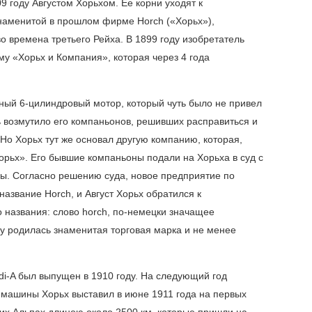
 году Августом Хорьхом. Ее корни уходят к
наменитой в прошлом фирме Horch («Хорьх»),
 времена третьего Рейха. В 1899 году изобретатель
у «Хорьх и Компания», которая через 4 года
чный 6-цилиндровый мотор, который чуть было не привел
ь возмутило его компаньонов, решивших расправиться и
 Но Хорьх тут же основал другую компанию, которая,
орьх». Его бывшие компаньоны подали на Хорьха в суд с
ы. Согласно решению суда, новое предприятие по
название Horch, и Август Хорьх обратился к
 названия: слово horch, по-немецки значащее
оду родилась знаменитая торговая марка и не менее
i-A был выпущен в 1910 году. На следующий год
х машины Хорьх выставил в июне 1911 года на первых
ких Альпах длиною около 2500 км, которые пришли на