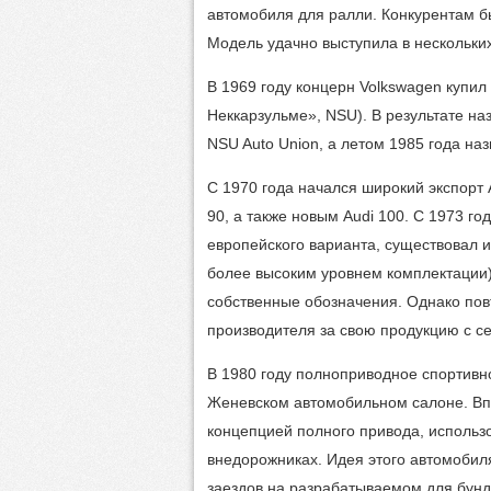
автомобиля для ралли. Конкурентам б
Модель удачно выступила в нескольких
В 1969 году концерн Volkswagen купил
Неккарзульме», NSU). В результате н
NSU Auto Union, а летом 1985 года на
С 1970 года начался широкий экспорт 
90, а также новым Audi 100. С 1973 го
европейского варианта, существовал и 
более высоким уровнем комплектации)
собственные обозначения. Однако пов
производителя за свою продукцию с се
В 1980 году полноприводное спортивн
Женевском автомобильном салоне. Впе
концепцией полного привода, использо
внедорожниках. Идея этого автомобил
заездов на разрабатываемом для бунд