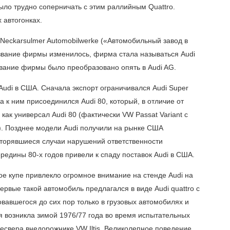
ыло трудно соперничать с этим раллийным Quattro.
 автогонках.
 Neckarsulmer Automobilwerke («Автомобильный завод в
азвание фирмы изменилось, фирма стала называться Audi
звание фирмы было преобразовано опять в Audi AG.
Audi в США. Сначала экспорт ограничивался Audi Super
да к ним присоединился Audi 80, который, в отличие от
как универсал Audi 80 (фактически VW Passat Variant с
. Позднее модели Audi получили на рынке США
торявшиеся случаи нарушений ответственности
редины 80-х годов привели к спаду поставок Audi в США.
ое купе привлекло огромное внимание на стенде Audi на
рвые такой автомобиль предлагался в виде Audi quattro с
вавшегося до сих пор только в грузовых автомобилях и
я возникла зимой 1976/77 года во время испытательных
есвера внедорожнике VW Iltis. Великолепное поведение