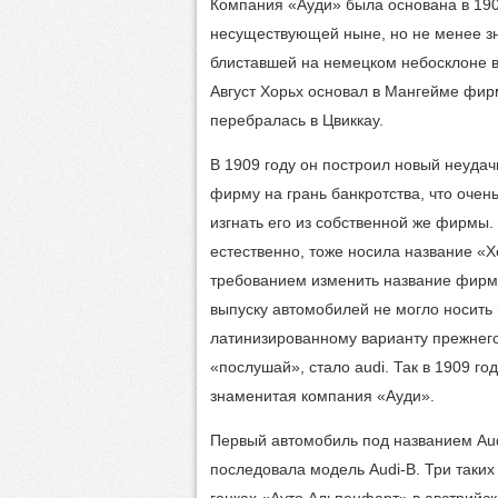
Компания «Ауди» была основана в 1909
несуществующей ныне, но не менее з
блиставшей на немецком небосклоне во
Август Хорьх основал в Мангейме фирм
перебралась в Цвиккау.
В 1909 году он построил новый неуда
фирму на грань банкротства, что очен
изгнать его из собственной же фирмы.
естественно, тоже носила название «Х
требованием изменить название фирм
выпуску автомобилей не могло носить 
латинизированному варианту прежнего
«послушай», стало audi. Так в 1909 г
знаменитая компания «Ауди».
Первый автомобиль под названием Aud
последовала модель Audi-В. Три таки
гонках «Ауто Альпенфарт» в австрийс