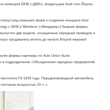
на немецкой DKW («ДКВ»), владельцем Audi стал Йорген
дтолкнул ряд немецких фирм к созданию концерна Auto
наряду с DKW и Wanderer («Вандерер») бывшие фирмы-
н выпустил две модели, оснащенные передним приводом и
рошо продавались вплоть до начала Второй мировой
ругие фирмы-партнеры по Auto Union были
и в подразделение «Объединения народных предприятий
е прототипа F9 1939 года. Переднеприводный автомобиль
 мотором мощностью 23 л. с.